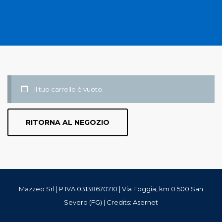
Il tuo carrello è vuoto.
RITORNA AL NEGOZIO
Mazzeo Srl | P.IVA 03138670710 | Via Foggia, km 0.500 San
Severo (FG) | Credits:
Asernet