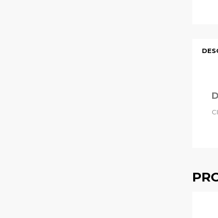
DES
D
C
PRO