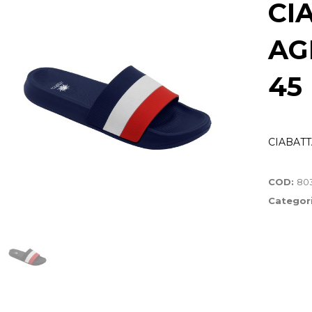
CI
AG
45
CIABATT
COD:
803
Categor