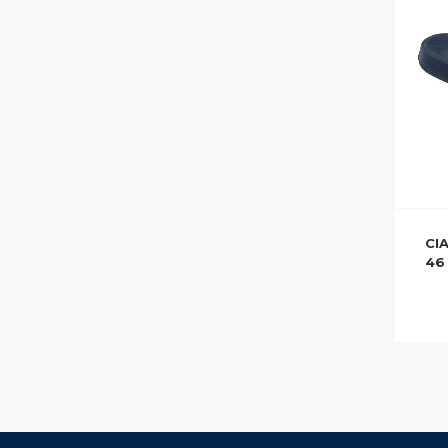
CI
46