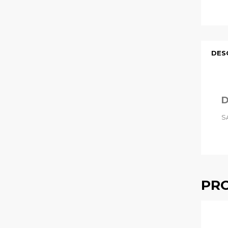
DES
D
S
PRO