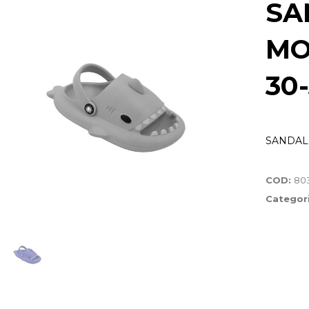
SA
MO
30
SANDAL
COD:
80
Categor