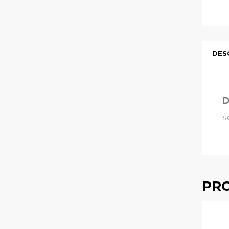
DES
D
S
PRO