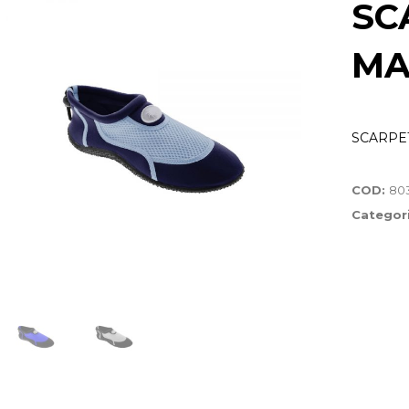
SC
MA
SCARPE
COD:
80
Categor